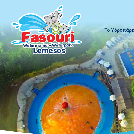
Το Υδροπάρ