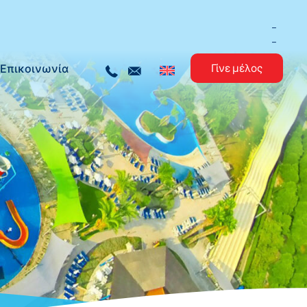
_
_
Επικοινωνία
Γίνε μέλος