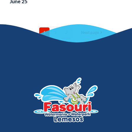
June 25
1
2
3
Next page