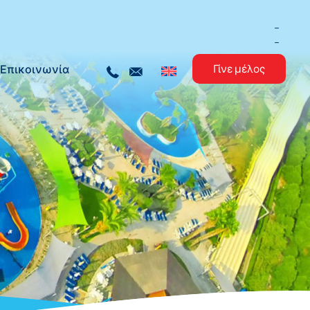
_
_
Επικοινωνία
Γίνε μέλος