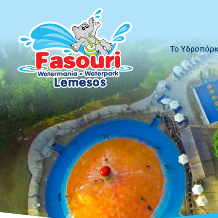
Το Υδροπάρ