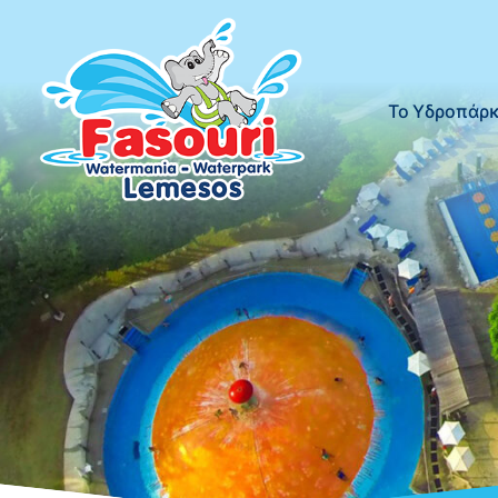
Το Υδροπάρ