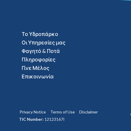
Το Υδροπάρκο
Οι Υπηρεσίες μας
Φαγητό & Ποτά
Πληροφορίες
Γίνε Μέλος
Επικοινωνία
Privacy Notice
Terms of Use
Disclaimer
TIC Number:
12123167I