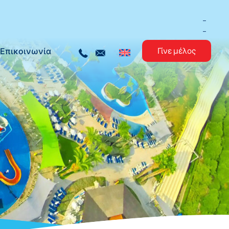
_
_
Επικοινωνία
Γίνε μέλος